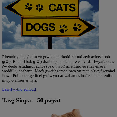
Rhennir y disgyblion yn grwpiau a rhoddir astudiaeth achos i bob
grŵp. Rhaid i bob grŵp drafod pa anifail anwes fyddai fwyaf addas
i'w deulu astudiaeth achos (os o gwbl) ac egluro eu rhesymau i
weddill y dosbarth. Mae'r gweithgaredd hwn yn rhan o’r cyflwyniad
PowerPoint ond gellir ei gyflwyno ar wahân os hoffech chi dreulio
mwy o amser ar hyn.
Lawrlwytho adnodd
Tasg Siopa – 50
pwynt