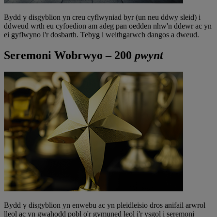
Bydd y disgyblion yn creu cyflwyniad byr (un neu ddwy sleid) i
ddweud wrth eu cyfoedion am adeg pan oedden nhw'n ddewr ac yn
ei gyflwyno i'r dosbarth. Tebyg i weithgarwch dangos a dweud.
Seremoni Wobrwyo – 200
pwynt
Bydd y disgyblion yn enwebu ac yn pleidleisio dros anifail arwrol
lleol ac yn gwahodd pobl o'r gymuned leol i'r ysgol i seremoni