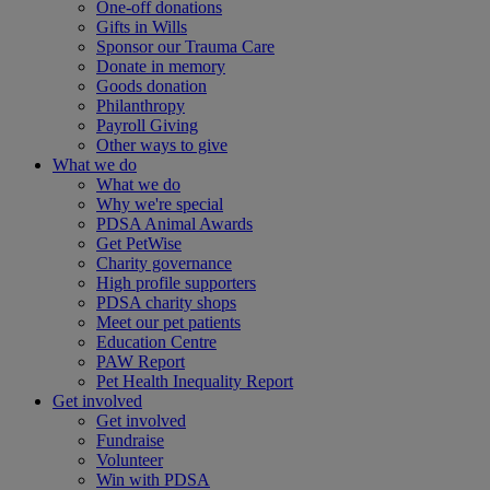
One-off donations
Gifts in Wills
Sponsor our Trauma Care
Donate in memory
Goods donation
Philanthropy
Payroll Giving
Other ways to give
What we do
What we do
Why we're special
PDSA Animal Awards
Get PetWise
Charity governance
High profile supporters
PDSA charity shops
Meet our pet patients
Education Centre
PAW Report
Pet Health Inequality Report
Get involved
Get involved
Fundraise
Volunteer
Win with PDSA