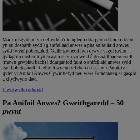
Mae'r disgyblion yn defnyddio'r templed i ddarganfod faint o blant
yn eu dosbarth sydd ag anifeiliaid anwes a pha anifeiliaid anwes
sydd fwyaf poblogaidd. Gellir gwneud hyn drwy'r ysgol gyfan,
gydag un dosbarth yn arwain ac yn ymweld â dosbarthiadau eraill
(mewn grwpiau bach) i ddarganfod faint o anifeiliaid anwes sydd
gan bob dosbarth. Gellir ei wneud fel rhan o'r sesiwn Paratoi ar
gyfer yr Anifail Anwes Cywir hefyd neu wers Fathemateg ar gasglu
a chyflwyno data.
Lawrlwytho adnodd
Pa Anifail Anwes? Gweithgaredd – 50
pwynt