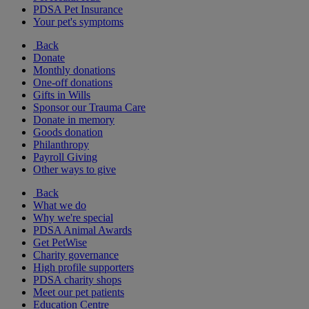
PDSA Pet Insurance
Your pet's symptoms
Back
Donate
Monthly donations
One-off donations
Gifts in Wills
Sponsor our Trauma Care
Donate in memory
Goods donation
Philanthropy
Payroll Giving
Other ways to give
Back
What we do
Why we're special
PDSA Animal Awards
Get PetWise
Charity governance
High profile supporters
PDSA charity shops
Meet our pet patients
Education Centre