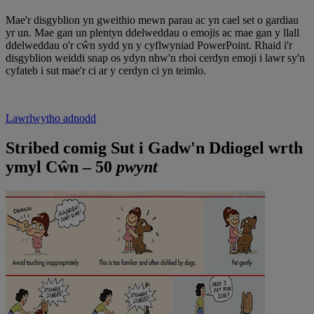
Mae'r disgyblion yn gweithio mewn parau ac yn cael set o gardiau
yr un. Mae gan un plentyn ddelweddau o emojis ac mae gan y llall
ddelweddau o'r cŵn sydd yn y cyflwyniad PowerPoint. Rhaid i'r
disgyblion weiddi snap os ydyn nhw'n rhoi cerdyn emoji i lawr sy'n
cyfateb i sut mae'r ci ar y cerdyn ci yn teimlo.
Lawrlwytho adnodd
Stribed comig Sut i Gadw'n Ddiogel wrth
ymyl Cŵn – 50
pwynt