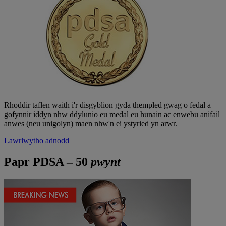
Rhoddir taflen waith i'r disgyblion gyda thempled gwag o fedal a
gofynnir iddyn nhw ddylunio eu medal eu hunain ac enwebu anifail
anwes (neu unigolyn) maen nhw'n ei ystyried yn arwr.
Lawrlwytho adnodd
Papr PDSA – 50
pwynt