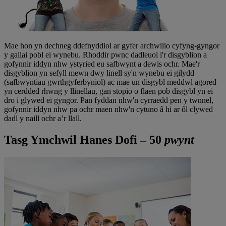
Mae hon yn dechneg ddefnyddiol ar gyfer archwilio cyfyng-gyngor
y gallai pobl ei wynebu. Rhoddir pwnc dadleuol i'r disgyblion a
gofynnir iddyn nhw ystyried eu safbwynt a dewis ochr. Mae'r
disgyblion yn sefyll mewn dwy linell sy'n wynebu ei gilydd
(safbwyntiau gwrthgyferbyniol) ac mae un disgybl meddwl agored
yn cerdded rhwng y llinellau, gan stopio o flaen pob disgybl yn ei
dro i glywed ei gyngor. Pan fyddan nhw'n cyrraedd pen y twnnel,
gofynnir iddyn nhw pa ochr maen nhw'n cytuno â hi ar ôl clywed
dadl y naill ochr a’r llall.
Tasg Ymchwil Hanes Dofi – 50
pwynt