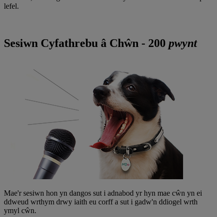
lefel.
Sesiwn Cyfathrebu â Chŵn - 200
pwynt
Mae'r sesiwn hon yn dangos sut i adnabod yr hyn mae cŵn yn ei
ddweud wrthym drwy iaith eu corff a sut i gadw'n ddiogel wrth
ymyl cŵn.