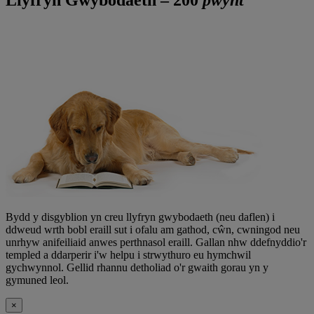
Bydd y disgyblion yn creu llyfryn gwybodaeth (neu daflen) i
ddweud wrth bobl eraill sut i ofalu am gathod, cŵn, cwningod neu
unrhyw anifeiliaid anwes perthnasol eraill. Gallan nhw ddefnyddio'r
templed a ddarperir i'w helpu i strwythuro eu hymchwil
gychwynnol. Gellid rhannu detholiad o'r gwaith gorau yn y
gymuned leol.
×