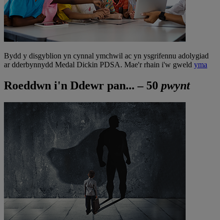
Bydd y disgyblion yn cynnal ymchwil ac yn ysgrifennu adolygiad
ar dderbynnydd Medal Dickin PDSA. Mae'r rhain i'w gweld
yma
Roeddwn i'n Ddewr pan... – 50
pwynt