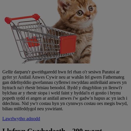
Gellir darparu'r gweithgaredd hwn fel rhan o'r sesiwn Paratoi ar
gyfer yr Anifail Anwes Cywir neu ar wahân fel gwers Fathemateg
gan ddefnyddio gwefannau cyflenwi nwyddau anifeiliaid anwes yn
hytrach na'r rhestr brisiau benodol. Bydd y disgyblion yn llenwi'r
bylchau ar y rhestr siopa i weld faint y byddai'n ei gostio i brynu
popeth sydd ei angen ar anifail anwes i'w gadw'n hapus ac yn iach i
ddechrau. Nid yw'r costau hyn yn cynnwys costau oes megis bwyd,
biliau milfeddygol neu yswiriant.
Lawrlwytho adnodd
Llyfryn Gwybodaeth – 200
pwynt