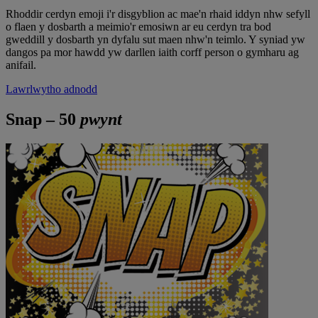
Rhoddir cerdyn emoji i'r disgyblion ac mae'n rhaid iddyn nhw sefyll
o flaen y dosbarth a meimio'r emosiwn ar eu cerdyn tra bod
gweddill y dosbarth yn dyfalu sut maen nhw'n teimlo. Y syniad yw
dangos pa mor hawdd yw darllen iaith corff person o gymharu ag
anifail.
Lawrlwytho adnodd
Snap – 50
pwynt