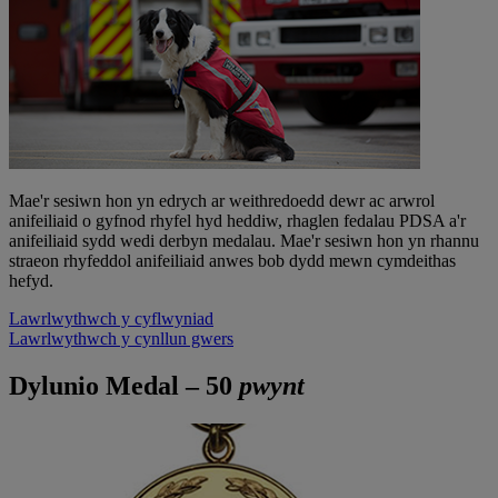
Mae'r sesiwn hon yn edrych ar weithredoedd dewr ac arwrol
anifeiliaid o gyfnod rhyfel hyd heddiw, rhaglen fedalau PDSA a'r
anifeiliaid sydd wedi derbyn medalau. Mae'r sesiwn hon yn rhannu
straeon rhyfeddol anifeiliaid anwes bob dydd mewn cymdeithas
hefyd.
Lawrlwythwch y cyflwyniad
Lawrlwythwch y cynllun gwers
Dylunio Medal – 50
pwynt