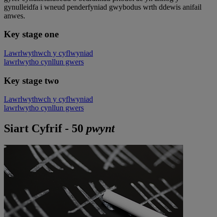
gynulleidfa i wneud penderfyniad gwybodus wrth ddewis anifail
anwes.
Key stage one
Lawrlwythwch y cyflwyniad
lawrlwytho cynllun gwers
Key stage two
Lawrlwythwch y cyflwyniad
lawrlwytho cynllun gwers
Siart Cyfrif - 50
pwynt