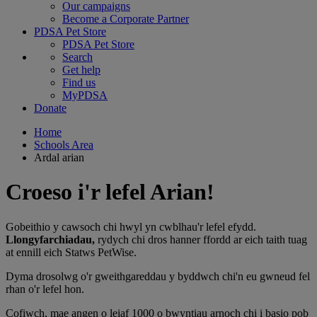
Our campaigns
Become a Corporate Partner
PDSA Pet Store
PDSA Pet Store
Search
Get help
Find us
MyPDSA
Donate
Home
Schools Area
Ardal arian
Croeso i'r lefel Arian!
Gobeithio y cawsoch chi hwyl yn cwblhau'r lefel efydd.
Llongyfarchiadau,
rydych chi dros hanner ffordd ar eich taith tuag
at ennill eich Statws PetWise.
Dyma drosolwg o'r gweithgareddau y byddwch chi'n eu gwneud fel
rhan o'r lefel hon.
Cofiwch, mae angen o leiaf 1000 o bwyntiau arnoch chi i basio pob