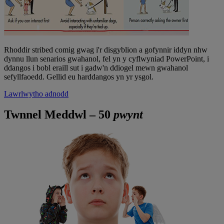
Rhoddir stribed comig gwag i'r disgyblion a gofynnir iddyn nhw
dynnu llun senarios gwahanol, fel yn y cyflwyniad PowerPoint, i
ddangos i bobl eraill sut i gadw'n ddiogel mewn gwahanol
sefyllfaoedd. Gellid eu harddangos yn yr ysgol.
Lawrlwytho adnodd
Twnnel Meddwl – 50
pwynt