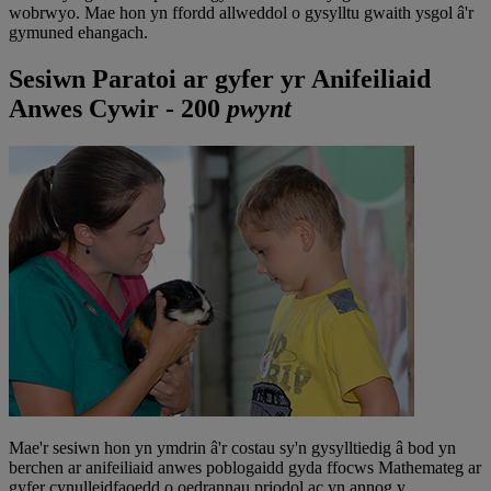
wobrwyo. Mae hon yn ffordd allweddol o gysylltu gwaith ysgol â'r
gymuned ehangach.
Sesiwn Paratoi ar gyfer yr Anifeiliaid
Anwes Cywir - 200
pwynt
Mae'r sesiwn hon yn ymdrin â'r costau sy'n gysylltiedig â bod yn
berchen ar anifeiliaid anwes poblogaidd gyda ffocws Mathemateg ar
gyfer cynulleidfaoedd o oedrannau priodol ac yn annog y