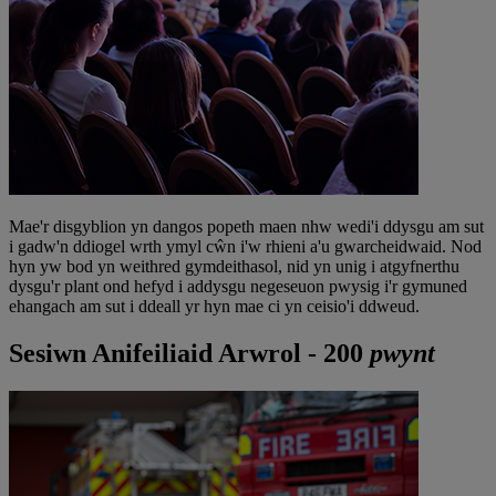
Mae'r disgyblion yn dangos popeth maen nhw wedi'i ddysgu am sut
i gadw'n ddiogel wrth ymyl cŵn i'w rhieni a'u gwarcheidwaid. Nod
hyn yw bod yn weithred gymdeithasol, nid yn unig i atgyfnerthu
dysgu'r plant ond hefyd i addysgu negeseuon pwysig i'r gymuned
ehangach am sut i ddeall yr hyn mae ci yn ceisio'i ddweud.
Sesiwn Anifeiliaid Arwrol - 200
pwynt