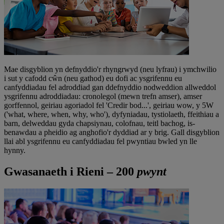
Mae disgyblion yn defnyddio'r rhyngrwyd (neu lyfrau) i ymchwilio
i sut y cafodd cŵn (neu gathod) eu dofi ac ysgrifennu eu
canfyddiadau fel adroddiad gan ddefnyddio nodweddion allweddol
ysgrifennu adroddiadau: cronolegol (mewn trefn amser), amser
gorffennol, geiriau agoriadol fel 'Credir bod...', geiriau wow, y 5W
('what, where, when, why, who'), dyfyniadau, tystiolaeth, ffeithiau a
barn, delweddau gyda chapsiynau, colofnau, teitl bachog, is-
benawdau a pheidio ag anghofio'r dyddiad ar y brig. Gall disgyblion
llai abl ysgrifennu eu canfyddiadau fel pwyntiau bwled yn lle
hynny.
Gwasanaeth i Rieni – 200
pwynt