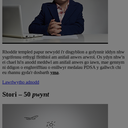
Rhoddir templed papur newydd i'r disgyblion a gofynnir iddyn nhw
ysgrifennu erthygl ffeithiol am anifail anwes arwrol. Os ydyn nhw'n
ei chael hi'n anodd meddwl am anifail anwes go iawn, mae gennym
ni ddigon o enghreifftiau o enillwyr medalau PDSA y gallwch chi
eu rhannu gyda'r dosbarth
yma
.
Lawrlwytho adnodd
Stori – 50
pwynt